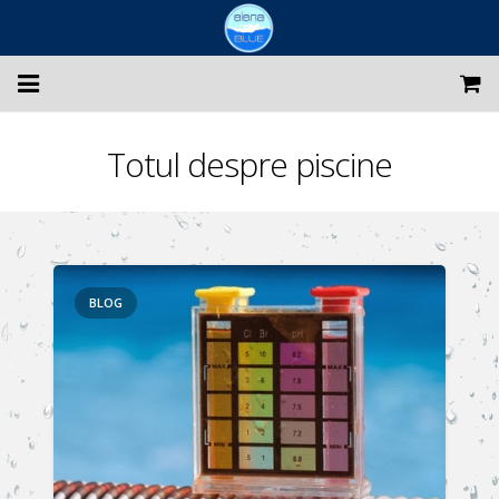
Despre noi
Totul despre piscine
Constructii piscine
Echipari si reconditionari
Intretinere piscine
BLOG
Magazin
PROMOTII
Galerie foto
Blog