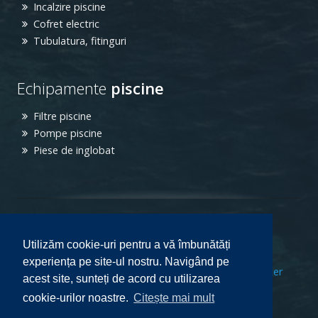
Incalzire piscine
Cofret electric
Tubulatura, fitinguri
Echipamente
piscine
Filtre piscine
Pompe piscine
Piese de inglobat
[
Cum cumpar
|
Confidentialitate
]
Utilizăm cookie-uri pentru a vă îmbunătăți
experiența pe site-ul nostru. Navigând pe
[
Termeni si conditii
|
Prelucrarea datelor cu caracter
acest site, sunteți de acord cu utilizarea
personal
|
Politica cookie
]
cookie-urilor noastre.
Citește mai mult