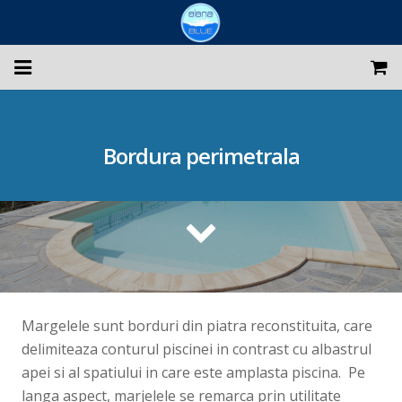
Despre noi
Bordura perimetrala
Constructii piscine
Echipari si reconditionari
Intretinere piscine
Magazin
PROMOTII
Margelele sunt borduri din piatra reconstituita, care
delimiteaza conturul piscinei in contrast cu albastrul
Galerie foto
apei si al spatiului in care este amplasta piscina. Pe
langa aspect, marjelele se remarca prin utilitate
Blog