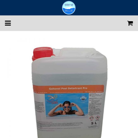
Despre noi
Constructii piscine
Echipari si reconditionari
Intretinere piscine
Magazin
PROMOTII
Galerie foto
Blog