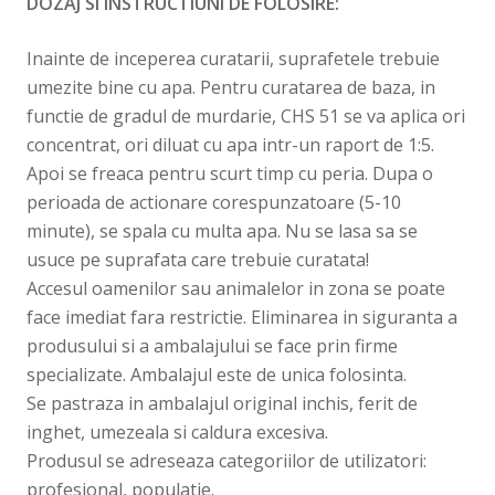
DOZAJ SI INSTRUCTIUNI DE FOLOSIRE:
Inainte de inceperea curatarii, suprafetele trebuie
umezite bine cu apa. Pentru curatarea de baza, in
functie de gradul de murdarie, CHS 51 se va aplica ori
concentrat, ori diluat cu apa intr-un raport de 1:5.
Apoi se freaca pentru scurt timp cu peria. Dupa o
perioada de actionare corespunzatoare (5-10
minute), se spala cu multa apa. Nu se lasa sa se
usuce pe suprafata care trebuie curatata!
Accesul oamenilor sau animalelor in zona se poate
face imediat fara restrictie. Eliminarea in siguranta a
produsului si a ambalajului se face prin firme
specializate. Ambalajul este de unica folosinta.
Se pastraza in ambalajul original inchis, ferit de
inghet, umezeala si caldura excesiva.
Produsul se adreseaza categoriilor de utilizatori:
profesional, populatie.