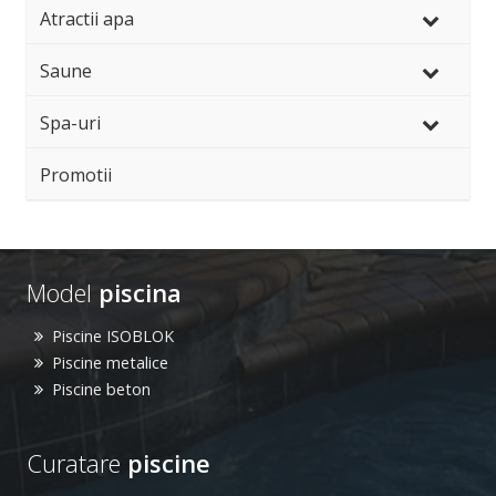
Atractii apa
Saune
Spa-uri
Promotii
Model
piscina
Piscine ISOBLOK
Piscine metalice
Piscine beton
Curatare
piscine